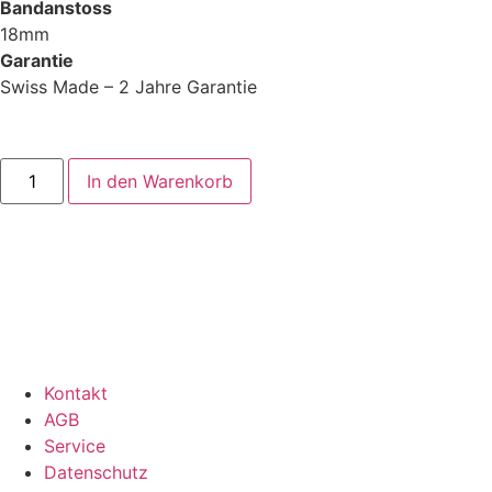
Bandanstoss
18mm
Garantie
Swiss Made – 2 Jahre Garantie
Silhouette
In den Warenkorb
/
P36.A.4.1.001
Menge
Kontakt
AGB
Service
Datenschutz