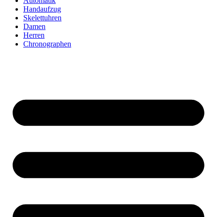
Automatik
Handaufzug
Skelettuhren
Damen
Herren
Chronographen